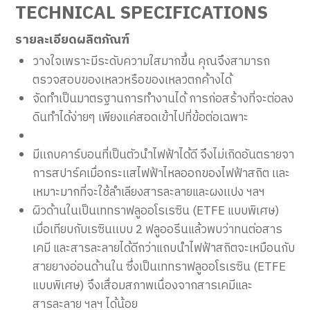
TECHNICAL SPECIFICATIONS
รายละเอียดผลิตภัณฑ์
วางใจเพราะมีระดับความใสมากขึ้น คุณจึงสามารถ
ตรวจสอบของเหลวหรือของเหลวตกค้างได้
จัดทำเป็นมาตรฐานการทำงานได้ การก่อสร้างที่จะต่อลง
ดินทำได้ง่ายๆ เพียงแค่สอดเข้าไปที่ข้อต่อเฉพาะ
มีเเถบคาร์บอนที่่เป็นตัวนำไฟฟ้าได้ดี จึงไม่เกิดอันตรายจา
การสปาร์คเมื่อกระเเสไฟฟ้าไหลออกของไฟฟ้าสถิต เเละ
เหมาะมากที่จะใช้ลำเลียงสารละลายและผงเเปง ฯลฯ
ผิวด้านในเป็นเททราฟลูออโรเรซิน (ETFE แบบพิเศษ)
เมื่อเทียบกับเรซินเเบบ 2 ฟลูออรีนแล้วพบว่าทนต่อสาร
เคมี และสารละลายได้ดีกว่าแถบนำไฟฟ้าสถิตจะเหมือนกับ
สายยางอ่อนด้านใน ซึ่งเป็นเททราฟลูออโรเรซิน (ETFE
แบบพิเศษ) จึงเสื่อมสภาพเนื่องจากสารเคมีและ
สารละลาย ฯลฯ ได้น้อย