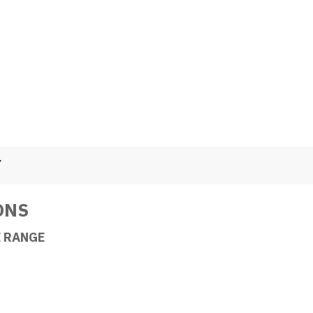
Y
ONS
 RANGE