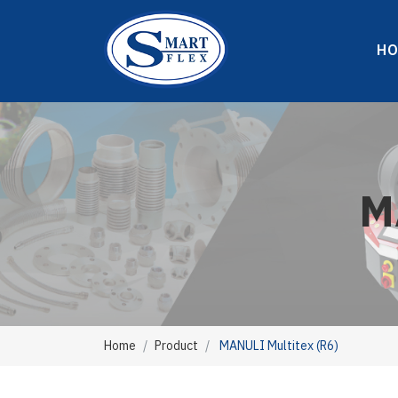
H
M
Home
Product
MANULI Multitex (R6)