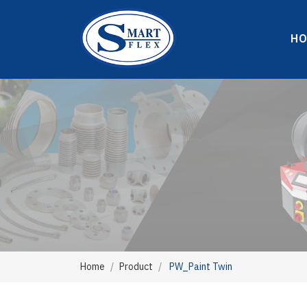
H
Home
Product
PW_Paint Twin