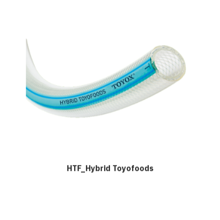
HTF_Hybrid Toyofoods