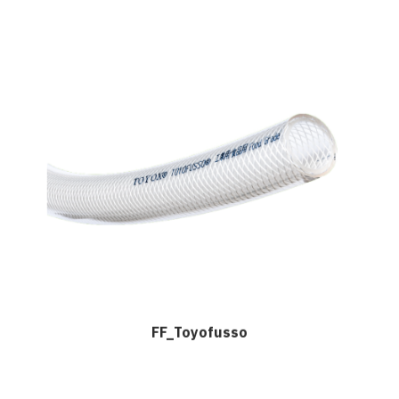
FF_Toyofusso