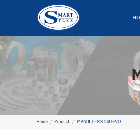
H
M
Home
Product
MANULI - MB 240 EVO