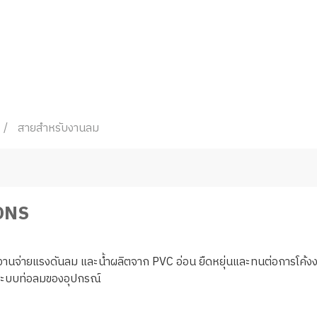
สายสำหรับงานลม
ONS
านจ่ายแรงดันลม และน้ำผลิตจาก PVC อ่อน ยืดหยุ่นและทนต่อการโค้ง
ระบบท่อลมของอุปกรณ์