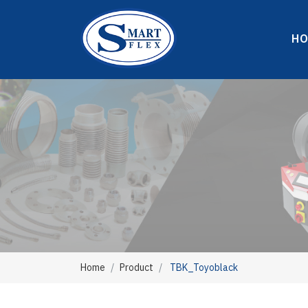
H
Home
Product
TBK_Toyoblack