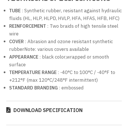
: Synthetic rubber, resistant against hydraulic
TUBE
fluids (HL, HLP, HLPD, HVLP, HFA, HFAS, HFB, HFC)
: Two braids of high tensile steel
REINFORCEMENT
wire
: Abrasion and ozone resistant synthetic
COVER
rubberNote: various covers available
: black color,wrapped or smooth
APPEARANCE
surface
: -40°C to 100°C / -40°F to
TEMPERATURE RANGE
+212°F (max 120°C/248°F intermittent)
: embossed
STANDARD BRANDING
DOWNLOAD SPECIFICATION