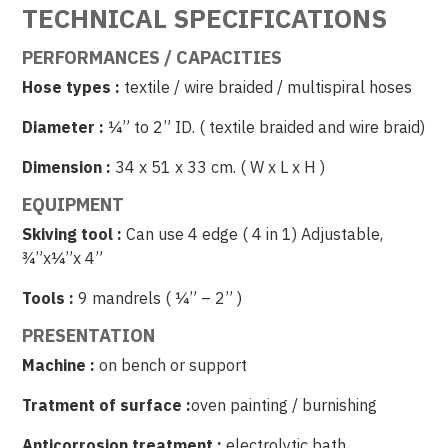
TECHNICAL SPECIFICATIONS
PERFORMANCES / CAPACITIES
Hose types :
textile / wire braided / multispiral hoses
Diameter :
¼” to 2” ID. ( textile braided and wire braid)
Dimension :
34 x 51 x 33 cm. ( W x L x H )
EQUIPMENT
Skiving tool :
Can use 4 edge ( 4 in 1) Adjustable,
¾”x¼”x 4”
Tools :
9 mandrels ( ¼” – 2” )
PRESENTATION
Machine :
on bench or support
Tratment of surface :
oven painting / burnishing
Anticorrosion treatment :
electrolytic bath