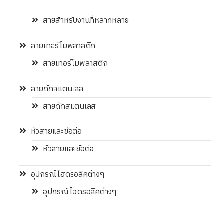
สายสำหรับงานที่หลากหลาย
สายเทอร์โมพลาสติก
สายเทอร์โมพลาสติก
สายถักสแตนเลส
สายถักสแตนเลส
หัวสายและข้อต่อ
หัวสายและข้อต่อ
อุปกรณ์ไฮดรอลิคต่างๆ
อุปกรณ์ไฮดรอลิคต่างๆ