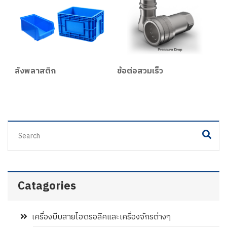
ลังพลาสติก
ข้อต่อสวมเร็ว
M
-
Catagories
เครื่องบีบสายไฮดรอลิคและเครื่องจักรต่างๆ