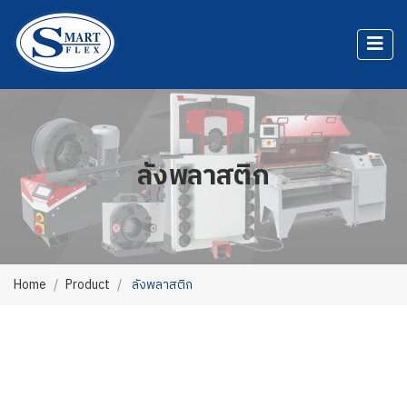
ลังพลาสติก
Home
Product
ลังพลาสติก