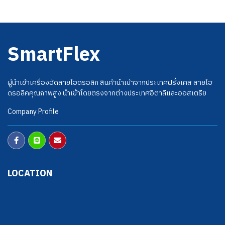
SmartFlex
ผู้นำเข้าเครื่องอัดสายไฮดรอลิก สินค้านำเข้าจากประเทศฝรั่งเศส สายไฮ
ดรอลิคคุณภาพสูง นำเข้าโดยตรงจากต่างประเทศอิตาลีและออสเตรีย
Company Profile
LOCATION